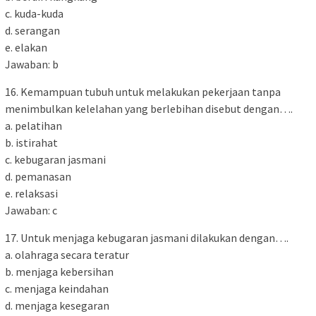
c. kuda-kuda
d. serangan
e. elakan
Jawaban: b
16. Kemampuan tubuh untuk melakukan pekerjaan tanpa
menimbulkan kelelahan yang berlebihan disebut dengan….
a. pelatihan
b. istirahat
c. kebugaran jasmani
d. pemanasan
e. relaksasi
Jawaban: c
17. Untuk menjaga kebugaran jasmani dilakukan dengan….
a. olahraga secara teratur
b. menjaga kebersihan
c. menjaga keindahan
d. menjaga kesegaran