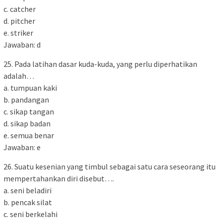
c. catcher
d. pitcher
e. striker
Jawaban: d
25. Pada latihan dasar kuda-kuda, yang perlu diperhatikan
adalah…
a. tumpuan kaki
b. pandangan
c. sikap tangan
d. sikap badan
e. semua benar
Jawaban: e
26. Suatu kesenian yang timbul sebagai satu cara seseorang itu
mempertahankan diri disebut….
a. seni beladiri
b. pencak silat
c. seni berkelahi