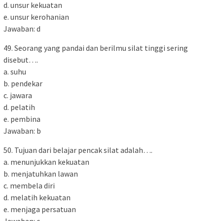
d. unsur kekuatan
e. unsur kerohanian
Jawaban: d
49. Seorang yang pandai dan berilmu silat tinggi sering
disebut….
a. suhu
b. pendekar
c. jawara
d. pelatih
e. pembina
Jawaban: b
50. Tujuan dari belajar pencak silat adalah….
a. menunjukkan kekuatan
b. menjatuhkan lawan
c. membela diri
d. melatih kekuatan
e. menjaga persatuan