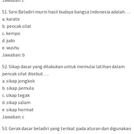
Jawaban: c
51. Seni Beladiri murni hasil budaya bangsa Indonesia adalah….
a. karate
b. pencak silat
c. kempo
d. judo
e. wushu
Jawaban: b
52. Sikap dasar yang dilakukan untuk memulai latihan dalam
pencak silat disebut….
a. sikap jongkok
b. sikap pemula
c. sikap tegak
d. sikap salam
e. sikap hormat
Jawaban: c
53. Gerak dasar beladiri yang terikat pada aturan dan digunakan