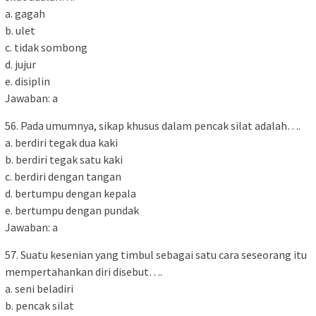
a. gagah
b. ulet
c. tidak sombong
d. jujur
e. disiplin
Jawaban: a
56. Pada umumnya, sikap khusus dalam pencak silat adalah….
a. berdiri tegak dua kaki
b. berdiri tegak satu kaki
c. berdiri dengan tangan
d. bertumpu dengan kepala
e. bertumpu dengan pundak
Jawaban: a
57. Suatu kesenian yang timbul sebagai satu cara seseorang itu
mempertahankan diri disebut….
a. seni beladiri
b. pencak silat