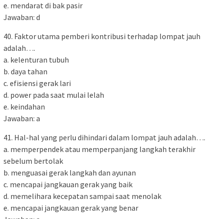
e. mendarat di bak pasir
Jawaban: d
40. Faktor utama pemberi kontribusi terhadap lompat jauh
adalah….
a. kelenturan tubuh
b. daya tahan
c. efisiensi gerak lari
d. power pada saat mulai lelah
e. keindahan
Jawaban: a
41. Hal-hal yang perlu dihindari dalam lompat jauh adalah….
a. memperpendek atau memperpanjang langkah terakhir
sebelum bertolak
b. menguasai gerak langkah dan ayunan
c. mencapai jangkauan gerak yang baik
d. memelihara kecepatan sampai saat menolak
e. mencapai jangkauan gerak yang benar