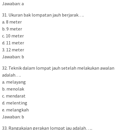
Jawaban: a
31. Ukuran bak lompatan jauh berjarak….
a. 8 meter
b. 9 meter
c. 10 meter
d. 11 meter
3. 12 meter
Jawaban: b
32. Teknik dalam lompat jauh setelah melakukan awalan
adalah….
a. melayang
b. menolak
c. mendarat
d. melenting
e. melangkah
Jawaban: b
33. Rangakaian gerakan lompat jau adalah…..