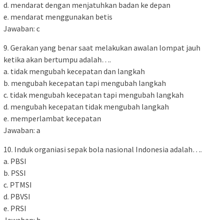
d. mendarat dengan menjatuhkan badan ke depan
e. mendarat menggunakan betis
Jawaban: c
9. Gerakan yang benar saat melakukan awalan lompat jauh
ketika akan bertumpu adalah….
a. tidak mengubah kecepatan dan langkah
b. mengubah kecepatan tapi mengubah langkah
c. tidak mengubah kecepatan tapi mengubah langkah
d. mengubah kecepatan tidak mengubah langkah
e. memperlambat kecepatan
Jawaban: a
10. Induk organiasi sepak bola nasional Indonesia adalah….
a. PBSI
b. PSSI
c. PTMSI
d. PBVSI
e. PRSI