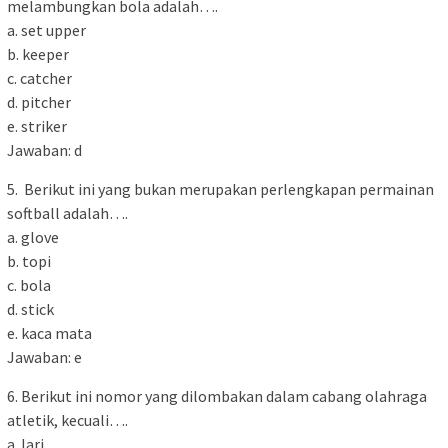
melambungkan bola adalah….
a. set upper
b. keeper
c. catcher
d. pitcher
e. striker
Jawaban: d
5. Berikut ini yang bukan merupakan perlengkapan permainan
softball adalah….
a. glove
b. topi
c. bola
d. stick
e. kaca mata
Jawaban: e
6. Berikut ini nomor yang dilombakan dalam cabang olahraga
atletik, kecuali….
a. lari