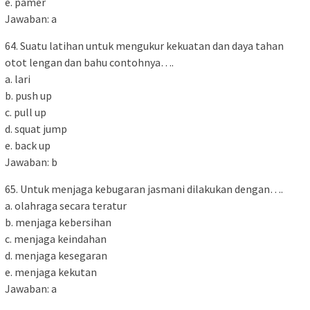
e. pamer
Jawaban: a
64. Suatu latihan untuk mengukur kekuatan dan daya tahan
otot lengan dan bahu contohnya….
a. lari
b. push up
c. pull up
d. squat jump
e. back up
Jawaban: b
65. Untuk menjaga kebugaran jasmani dilakukan dengan….
a. olahraga secara teratur
b. menjaga kebersihan
c. menjaga keindahan
d. menjaga kesegaran
e. menjaga kekutan
Jawaban: a