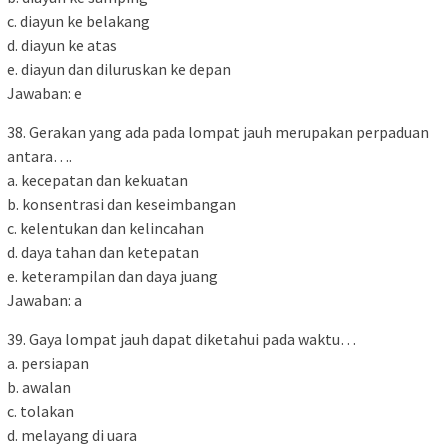
c. diayun ke belakang
d. diayun ke atas
e. diayun dan diluruskan ke depan
Jawaban: e
38. Gerakan yang ada pada lompat jauh merupakan perpaduan
antara….
a. kecepatan dan kekuatan
b. konsentrasi dan keseimbangan
c. kelentukan dan kelincahan
d. daya tahan dan ketepatan
e. keterampilan dan daya juang
Jawaban: a
39. Gaya lompat jauh dapat diketahui pada waktu…
a. persiapan
b. awalan
c. tolakan
d. melayang di uara