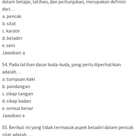
dalam belajar, latihan, dan pertunjukan, merupakan definisi
dari…
a. pencak
b. silat
c. karate
d. beladiri
e. seni
Jawaban: a
54. Pada latihan dasar kuda-kuda, yang perlu diperhatikan
adalah…
a. tumpuan kaki
b. pandangan
c. sikap tangan
d. sikap badan
e. semua benar
Jawaban: e
55. Berikut ini yang tidak termasuk aspek beladiri dalam pencak
silat adalah….