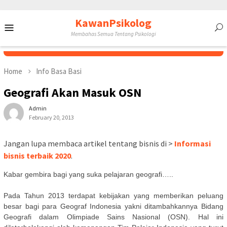
Skip
KawanPsikolog
Mobile
to
Membahas Semua Tentang Psikologi
content
Menu
Home
Info Basa Basi
Geografi Akan Masuk OSN
Admin
February 20, 2013
Jangan lupa membaca artikel tentang bisnis di >
Informasi
bisnis terbaik 2020
.
Kabar gembira bagi yang suka pelajaran geografi…..
Pada Tahun 2013 terdapat kebijakan yang memberikan peluang
besar bagi para Geograf Indonesia yakni ditambahkannya Bidang
Geografi dalam Olimpiade Sains Nasional (OSN). Hal ini