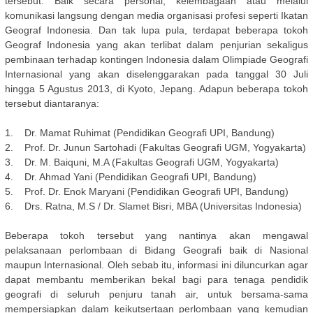
tersebut. Baik secara personal, kelembagaan atau melalui
komunikasi langsung dengan media organisasi profesi seperti Ikatan
Geograf Indonesia. Dan tak lupa pula, terdapat beberapa tokoh
Geograf Indonesia yang akan terlibat dalam penjurian sekaligus
pembinaan terhadap kontingen Indonesia dalam Olimpiade Geografi
Internasional yang akan diselenggarakan pada tanggal 30 Juli
hingga 5 Agustus 2013, di Kyoto, Jepang. Adapun beberapa tokoh
tersebut diantaranya:
1. Dr. Mamat Ruhimat (Pendidikan Geografi UPI, Bandung)
2. Prof. Dr. Junun Sartohadi (Fakultas Geografi UGM, Yogyakarta)
3. Dr. M. Baiquni, M.A (Fakultas Geografi UGM, Yogyakarta)
4. Dr. Ahmad Yani (Pendidikan Geografi UPI, Bandung)
5. Prof. Dr. Enok Maryani (Pendidikan Geografi UPI, Bandung)
6. Drs. Ratna, M.S / Dr. Slamet Bisri, MBA (Universitas Indonesia)
Beberapa tokoh tersebut yang nantinya akan mengawal
pelaksanaan perlombaan di Bidang Geografi baik di Nasional
maupun Internasional. Oleh sebab itu, informasi ini diluncurkan agar
dapat membantu memberikan bekal bagi para tenaga pendidik
geografi di seluruh penjuru tanah air, untuk bersama-sama
mempersiapkan dalam keikutsertaan perlombaan yang kemudian