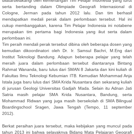
dilatarbelakangi oleh kemenangan Tim Pelajar Indonesia yang turut
serta bertanding dalam Olimpiade Geografi Internasional di
Cologne, Jerman pada tahun 2012 lalu. Dan tim berhasil
mendapatkan medali perak dalam perlombaan tersebut. Hal ini
cukup membanggakan, karena Tim Pelajar Indonesia ini notabene
merupakan tim pertama bagi Indonesia yang ikut serta dalam
perlombaan ini.
Tim peraih mendali perak tersebut dibina oleh beberapa dosen yang
kemudian dikoordinatori oleh Dr. Ir. Samsul Bachri, M.Eng dari
Institut Teknologi Bandung. Adapun beberapa pelajar yang telah
meraih juara dalam perlombaan tersebut diantaranya Bintang
Rahmat Wananda, baru lulus dari SMAN 8 Jakarta dan kini kuliah di
Fakultas Ilmu Teknologi Kebumian ITB. Kemudian Mohammad Anja
Istala juga baru lulus dari SMA Krida Nusantara dan sekarang kuliah
di jurusan Geologi Universitas Gadjah Mada. Selain itu Adnan Jati
Satria masih pelajar SMA Krida Nusantara, Bandung, serta
Mohammad Ridwan yang juga masih bersekolah di SMA Bilingual
Boardingschool Sragen, Jawa Tengah (Tempo, 11 september
2012).
Berkat peraihan juara tersebut, maka kebijakan yang muncul pada
tahun 2013 ini bahwa selayaknya Bidang Mata Pelajaran Geografi