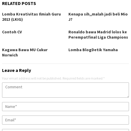
RELATED POSTS
Lomba Kreativitas Ilmiah Guru
Kenapa sih,,malah jadi beli Mio
2013 (LKIG)
J?
Contoh CV
Ronaldo bawa Madrid lolos ke
Perempatfinal Liga Champions
Kagawa Bawa MU Cukur
Lomba BlogDetik Yamaha
Norwich
Leave a Reply
Your email address will not be published.
Required fields are marked
*