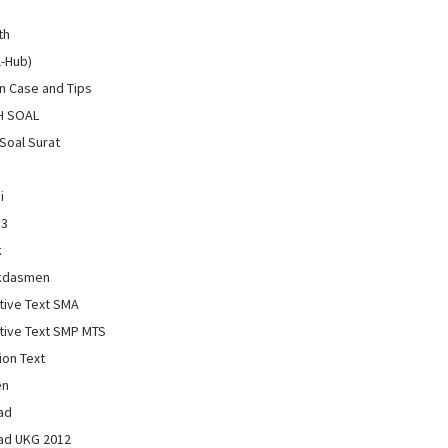
th
l-Hub)
 Case and Tips
H SOAL
Soal Surat
i
13
k
kdasmen
tive Text SMA
tive Text SMP MTS
ion Text
en
ad
ad UKG 2012