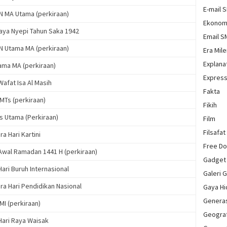
E-mail 
 MA Utama (perkiraan)
Ekonom
Raya Nyepi Tahun Saka 1942
Email 
 Utama MA (perkiraan)
Era Mile
Explana
ama MA (perkiraan)
Express
Wafat Isa Al Masih
Fakta
MTs (perkiraan)
Fikih
s Utama (Perkiraan)
Film
Filsafat
a Hari Kartini
Free D
 Awal Ramadan 1441 H (perkiraan)
Gadget
Hari Buruh Internasional
Galeri 
ra Hari Pendidikan Nasional
Gaya H
Genera
MI (perkiraan)
Geograf
Hari Raya Waisak