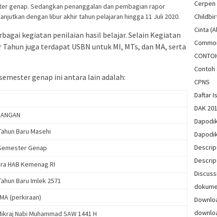
Cerpen
ster genap. Sedangkan penanggalan dan pembagian rapor
anjutkan dengan libur akhir tahun pelajaran hingga 11 Juli 2020.
Childbir
Cinta (A
bagai kegiatan penilaian hasil belajar. Selain Kegiatan
Common
 Tahun juga terdapat USBN untuk MI, MTs, dan MA, serta
CONTO
Contoh 
emester genap ini antara lain adalah:
CPNS
Daftar Is
DAK 20
RANGAN
Dapodi
 Tahun Baru Masehi
Dapodi
Descrip
Semester Genap
Descrip
ra HAB Kemenag RI
Discuss
Tahun Baru Imlek 2571
dokum
MA (perkiraan)
Downlo
downlo
 Mikraj Nabi Muhammad SAW 1441 H