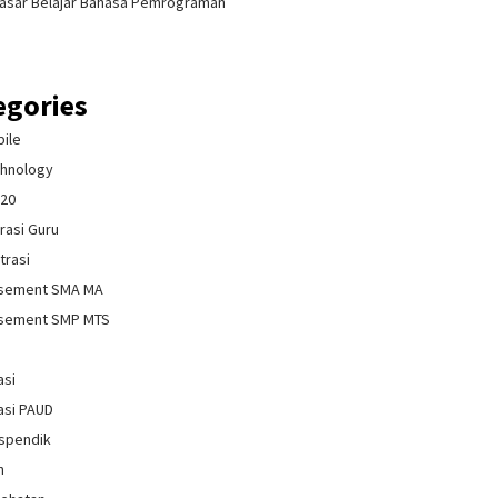
asar Belajar Bahasa Pemrograman
egories
bile
chnology
020
rasi Guru
trasi
isement SMA MA
isement SMP MTS
asi
asi PAUD
spendik
n