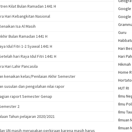
Geograf
tren Kilat Bulan Ramadan 1441 H
Google
ra Hari Kebangkitan Nasional
Google
Gramm
Kenaikan Isa Al Masih
Guru
 Akhir Bulan Ramadan 1441 H
Habbat
aya Idul Fitri 1-2 Syawal 1441 H
Hari Be
Setelah hari Raya Idul Fitri 1441 H
Hari Pa
Hikmah
a Hari Lahir Pancasila
Home 
an kenaikan kelas/Penilaian Akhir Semester
Hortato
an susulan dan pengolahan nilai rapor
HUT RI
Ilmu Ne
gian raport Semester Genap
Ilmu Pol
 Semester 2
Ilmu Ta
laan Tahun pelajaran 2020/2021
Ilmuan 
Ilmuan 
an UN masih merupakan perkiraan karena masih harus