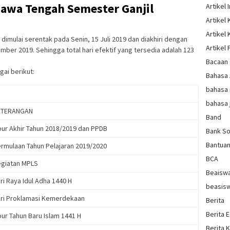
Jawa Tengah Semester Ganjil
Artikel 
Artikel
Artikel
dimulai serentak pada Senin, 15 Juli 2019 dan diakhiri dengan
Artikel 
ber 2019. Sehingga total hari efektif yang tersedia adalah 123
Bacaan 
gai berikut:
Bahasa
bahasa 
bahasa 
ETERANGAN
Band
bur Akhir Tahun 2018/2019 dan PPDB
Bank So
Bantua
rmulaan Tahun Pelajaran 2019/2020
BCA
giatan MPLS
Beaisw
ri Raya Idul Adha 1440 H
beasis
ri Proklamasi Kemerdekaan
Berita
Berita 
bur Tahun Baru Islam 1441 H
Berita 