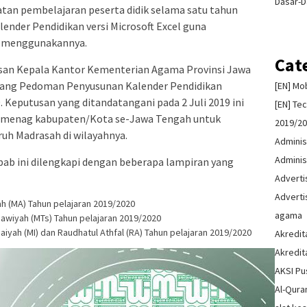
Dasar-D
an pembelajaran peserta didik selama satu tahun
lender Pendidikan versi Microsoft Excel guna
n menggunakannya.
Cat
san Kepala Kantor Kementerian Agama Provinsi Jawa
tang Pedoman Penyusunan Kalender Pendidikan
[EN] Mo
 Keputusan yang ditandatangani pada 2 Juli 2019 ini
[EN] Te
 Kemenag kabupaten/Kota se-Jawa Tengah untuk
2019/2
ruh Madrasah di wilayahnya.
Adminis
Adminis
 bab ini dilengkapi dengan beberapa lampiran yang
Advert
Advert
h (MA) Tahun pelajaran 2019/2020
agama
awiyah (MTs) Tahun pelajaran 2019/2020
iyah (MI) dan Raudhatul Athfal (RA) Tahun pelajaran 2019/2020
Akredit
Akredit
AKSI Pu
Al-Qura