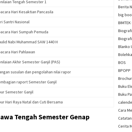
nilaian Tengah Semester 1
Berita 
acara Hari Kesaktian Pancasila
big boo
ri Santri Nasional
BIMTEK
Biograf
acara Hari Sumpah Pemuda
Biografi
ulid Nabi Muhammad SAW 1440 H
Blanko
acara Hari Pahlawan
Bolehka
nilaian Akhir Semester Ganjil (PAS)
BOS
BPOPP
angan susulan dan pengolahan nilai rapor
Brochu
mbagian raport Semester Ganjil
Buku El
bur Semester Ganjil
Buku Pa
bur Hari Raya Natal dan Cuti Bersama
calende
Cara Me
 Jawa Tengah Semester Genap
Catatan
Cerita 