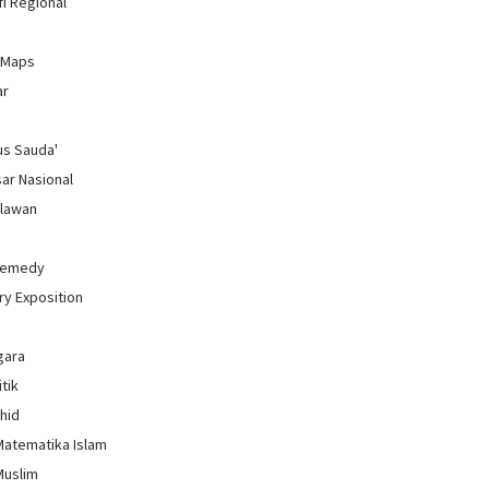
i Regional
 Maps
ar
us Sauda'
sar Nasional
hlawan
Remedy
ry Exposition
gara
itik
uhid
Matematika Islam
Muslim