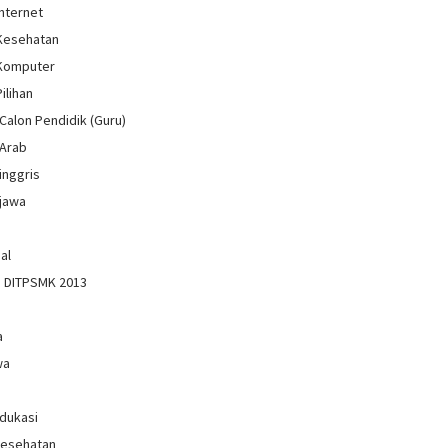
Internet
 Kesehatan
 Komputer
Pilihan
Calon Pendidik (Guru)
 Arab
inggris
jawa
al
n DITPSMK 2013
a
wa
Edukasi
Kesehatan