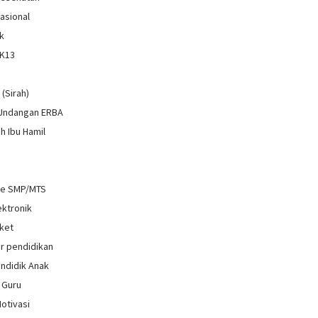
Nasional
k
 K13
i
 (Sirah)
 Undangan ERBA
h Ibu Hamil
re SMP/MTS
ektronik
ket
r pendidikan
ndidik Anak
 Guru
Motivasi