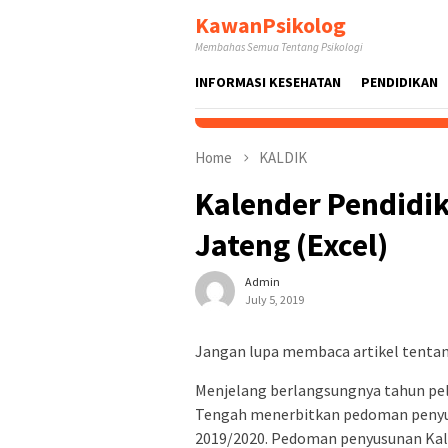
Skip
KawanPsikolog
to
Membahas Semua Tentang Psikologi
content
INFORMASI KESEHATAN
PENDIDIKAN
Home
KALDIK
Kalender Pendidi
Jateng (Excel)
Admin
July 5, 2019
Jangan lupa membaca artikel tentang
Menjelang berlangsungnya tahun pel
Tengah menerbitkan pedoman penyus
2019/2020. Pedoman penyusunan Kald