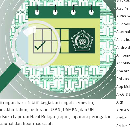
alat ke
Alat Pe
Aliran 
All Abou
Alternat
Analytic
Androi
Announ
Announ
Apa arti
Aplikasi
App Mo
ArcGIS 
ungan hari efektif, kegiatan tengah semester,
ARD
ian akhir tahun, perkiraan USBN, UAMBN, dan UN.
ARD Apli
 Buku Laporan Hasil Belajar (rapor), upacara peringatan
Artikel
nasional dan libur madrasah.
Artikel 