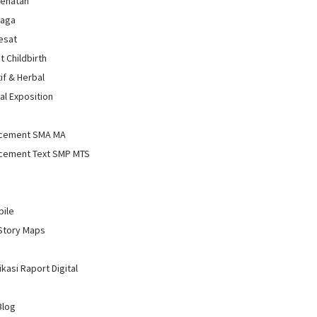
sehatan
raga
Sesat
t Childbirth
if & Herbal
al Exposition
d
cement SMA MA
cement Text SMP MTS
bile
Story Maps
kasi Raport Digital
Blog