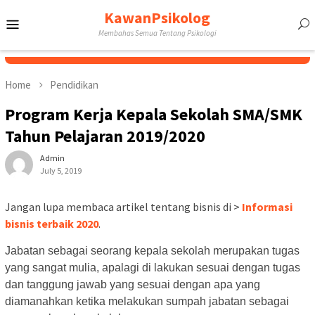
Skip
KawanPsikolog
Mobile
to
Membahas Semua Tentang Psikologi
content
Menu
Home
Pendidikan
Program Kerja Kepala Sekolah SMA/SMK
Tahun Pelajaran 2019/2020
Admin
July 5, 2019
Jangan lupa membaca artikel tentang bisnis di >
Informasi
bisnis terbaik 2020
.
Jabatan sebagai seorang kepala sekolah merupakan tugas
yang sangat mulia, apalagi di lakukan sesuai dengan tugas
dan tanggung jawab yang sesuai dengan apa yang
diamanahkan ketika melakukan sumpah jabatan sebagai