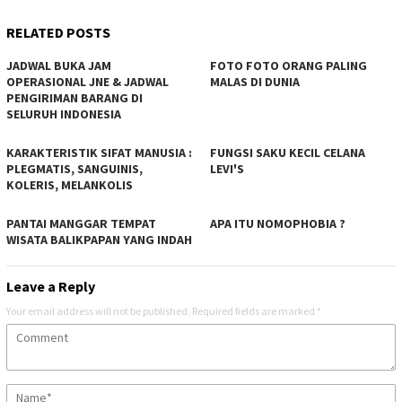
RELATED POSTS
JADWAL BUKA JAM
FOTO FOTO ORANG PALING
OPERASIONAL JNE & JADWAL
MALAS DI DUNIA
PENGIRIMAN BARANG DI
SELURUH INDONESIA
KARAKTERISTIK SIFAT MANUSIA :
FUNGSI SAKU KECIL CELANA
PLEGMATIS, SANGUINIS,
LEVI'S
KOLERIS, MELANKOLIS
PANTAI MANGGAR TEMPAT
APA ITU NOMOPHOBIA ?
WISATA BALIKPAPAN YANG INDAH
Leave a Reply
Your email address will not be published.
Required fields are marked
*