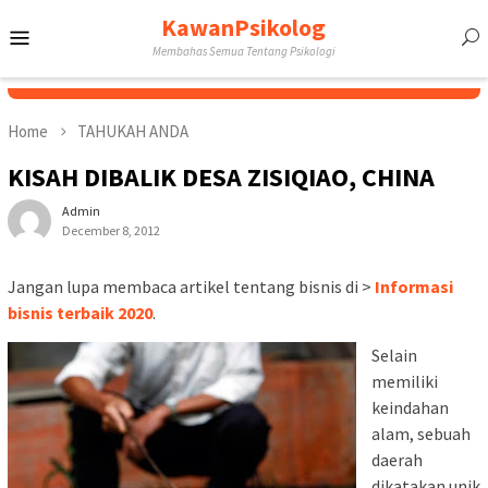
Skip
KawanPsikolog
Mobile
to
Membahas Semua Tentang Psikologi
content
Menu
Home
TAHUKAH ANDA
KISAH DIBALIK DESA ZISIQIAO, CHINA
Admin
December 8, 2012
Jangan lupa membaca artikel tentang bisnis di >
Informasi
bisnis terbaik 2020
.
Selain
memiliki
keindahan
alam, sebuah
daerah
dikatakan unik