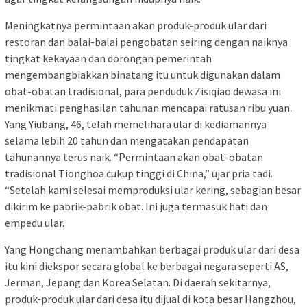
Meningkatnya permintaan akan produk-produk ular dari
restoran dan balai-balai pengobatan seiring dengan naiknya
tingkat kekayaan dan dorongan pemerintah
mengembangbiakkan binatang itu untuk digunakan dalam
obat-obatan tradisional, para penduduk Zisiqiao dewasa ini
menikmati penghasilan tahunan mencapai ratusan ribu yuan.
Yang Yiubang, 46, telah memelihara ular di kediamannya
selama lebih 20 tahun dan mengatakan pendapatan
tahunannya terus naik. “Permintaan akan obat-obatan
tradisional Tionghoa cukup tinggi di China,” ujar pria tadi.
“Setelah kami selesai memproduksi ular kering, sebagian besar
dikirim ke pabrik-pabrik obat. Ini juga termasuk hati dan
empedu ular.
Yang Hongchang menambahkan berbagai produk ular dari desa
itu kini diekspor secara global ke berbagai negara seperti AS,
Jerman, Jepang dan Korea Selatan. Di daerah sekitarnya,
produk-produk ular dari desa itu dijual di kota besar Hangzhou,