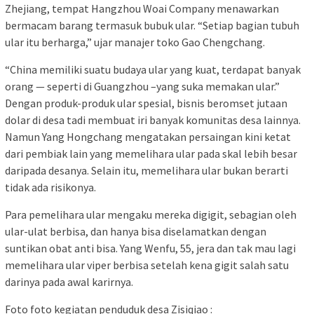
Zhejiang, tempat Hangzhou Woai Company menawarkan
bermacam barang termasuk bubuk ular. “Setiap bagian tubuh
ular itu berharga,” ujar manajer toko Gao Chengchang.
“China memiliki suatu budaya ular yang kuat, terdapat banyak
orang — seperti di Guangzhou –yang suka memakan ular.”
Dengan produk-produk ular spesial, bisnis beromset jutaan
dolar di desa tadi membuat iri banyak komunitas desa lainnya.
Namun Yang Hongchang mengatakan persaingan kini ketat
dari pembiak lain yang memelihara ular pada skal lebih besar
daripada desanya. Selain itu, memelihara ular bukan berarti
tidak ada risikonya.
Para pemelihara ular mengaku mereka digigit, sebagian oleh
ular-ulat berbisa, dan hanya bisa diselamatkan dengan
suntikan obat anti bisa. Yang Wenfu, 55, jera dan tak mau lagi
memelihara ular viper berbisa setelah kena gigit salah satu
darinya pada awal karirnya.
Foto foto kegiatan penduduk desa Zisiqiao :