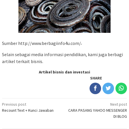
Sumber http://www.berbagiinfo4u.com/
Selain sebagai media informasi pendidikan, kami juga berbagi
artikel terkait bisnis.
Artikel bisnis dan investasi
SHARE
Post
Previous post
Next post
Recount Text + Kunci Jawaban
CARA PASANG YAHOO MESSENGER
navigation
DI BLOG