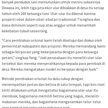
banyak penduduk lain memutuskan untuk meniru suksesnya.
Dewasa ini, lebih tiga juta ekor ular dibiakkan di desa itu setiap
tahun oleh 160 keluarga tani. Ular-ular itu dikenal karena
properti obat dalam obat-obatan tradisional Tionghoa dan
biasa diminum seperti sup atau anggur untuk menambah
kekebalan tubuh seseorang.
“Cara pembiakan orisinal kami telah disetujui dan diakui oleh
pemerintah kabupaten dan propinsi. Mereka memandang kami
sebagai korporasi yang bekerjasama dengan para keluarga
petani,” singkap Yang. “Jadi perusahaan itu meneliti ular-ular
tersebut dan mereka menyerahkannya kepada para pembiak di
desa. Mereka mengatakan model ini berjalan dengan baik.”
Metode pembiakan orisinal itu dulu cukup dengan
menempatkan jantan dan betina di satu tempat, tapi kini riset
teliti dilakukan untuk mengetahui bagaimana ular-ular itu
membiak, bagaimana memilih betina yang bagus, meneliti
makanan mereka, dan bagaimana mengeramkan telur-telur
agar tingkat kelangsungan hidupnya naik.