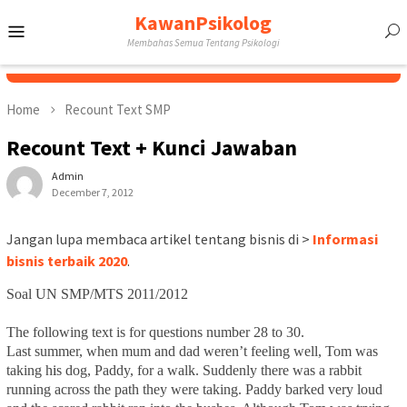
Skip
KawanPsikolog
Mobile
to
Membahas Semua Tentang Psikologi
content
Menu
Home
Recount Text SMP
Recount Text + Kunci Jawaban
Admin
December 7, 2012
Jangan lupa membaca artikel tentang bisnis di >
Informasi
bisnis terbaik 2020
.
Soal UN SMP/MTS 2011/2012
The following text is for questions number 28 to 30.
Last summer, when mum and dad weren’t feeling well, Tom was
taking h
i
s dog,
Paddy, for a walk. Suddenly there was a rabbit
running across the path they were taking.
Paddy barked very loud