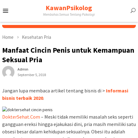
Skip
KawanPsikolog
Mobile
to
Membahas Semua Tentang Psikologi
content
Menu
Home
Kesehatan Pria
Manfaat Cincin Penis untuk Kemampuan
Seksual Pria
Admin
September 5, 2018
Jangan lupa membaca artikel tentang bisnis di >
Informasi
bisnis terbaik 2020
.
DokterSehat.Com
– Meski tidak memiliki masalah seks seperti
gangguan ereksi hingga ejakukasi dini, pria masih memiliki satu
obsesi besar dalam kehidupan seksualnya. Obesi itu adalah